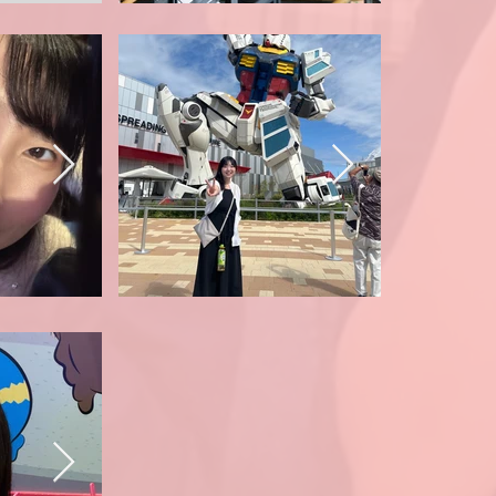
M2_ 河野天音
最近のお
つわる写