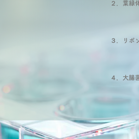
２．葉緑
３．リボソ
​４．大腸菌