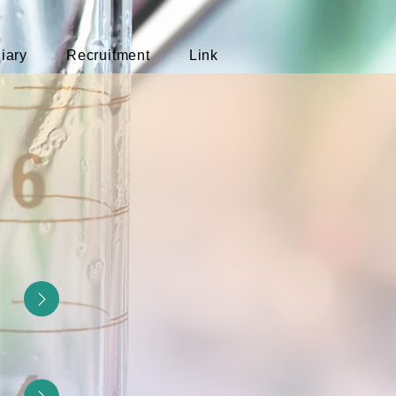
iary
Recruitment
Link