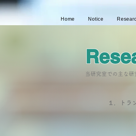
Home
Notice
Resear
Rese
​当研究室での主な
​１．ト